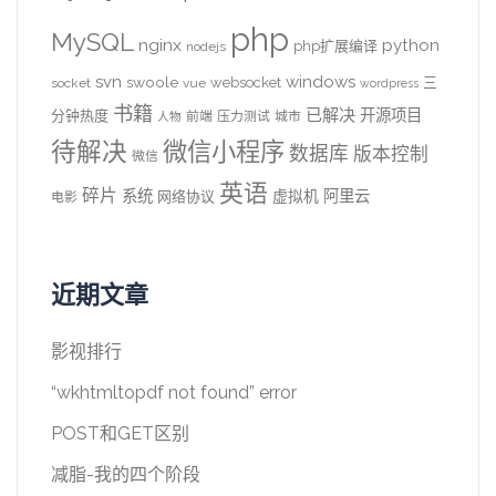
php
MySQL
nginx
python
php扩展编译
nodejs
svn
windows
swoole
websocket
三
socket
vue
wordpress
书籍
已解决
开源项目
分钟热度
前端
压力测试
城市
人物
待解决
微信小程序
数据库
版本控制
微信
英语
碎片
系统
阿里云
虚拟机
网络协议
电影
近期文章
影视排行
“wkhtmltopdf not found” error
POST和GET区别
减脂-我的四个阶段