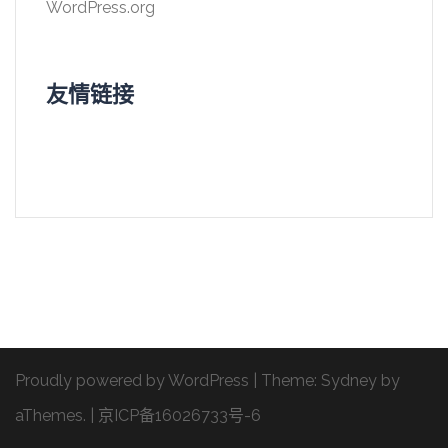
WordPress.org
友情链接
Proudly powered by WordPress
|
Theme:
Sydney
by
aThemes.
|
京ICP备16026733号-6