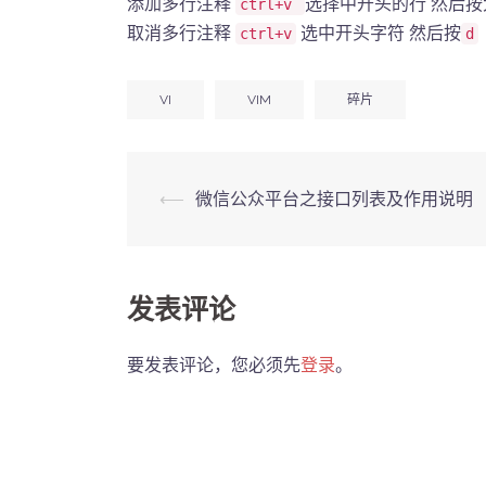
添加多行注释
选择中开头的行 然后按
ctrl+v
取消多行注释
选中开头字符 然后按
ctrl+v
d
VI
VIM
碎片
Post
⟵
微信公众平台之接口列表及作用说明
navigation
发表评论
要发表评论，您必须先
登录
。