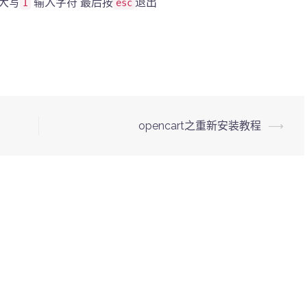
大写
输入字符 最后按
退出
I
esc
opencart之重新安装教程
⟶