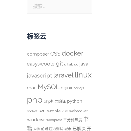
搜
索：
标签云
docker
CSS
composer
git
easyswoole
java
gitlab
go
linux
laravel
javascript
MySQL
mac
nginx
nodejs
php
python
php扩展编译
svn
swoole
websocket
socket
vue
书
windows
三分钟热度
wordpress
籍
已解决
开
前端
压力测试
城市
人物