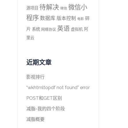
待解决
微信小
源项目
微信
程序
数据库
版本控制
碎
电影
英语
片
系统
阿
虚拟机
网络协议
里云
近期文章
影视排行
“wkhtmltopdf not found” error
POST和GET区别
减脂-我的四个阶段
减脂概要