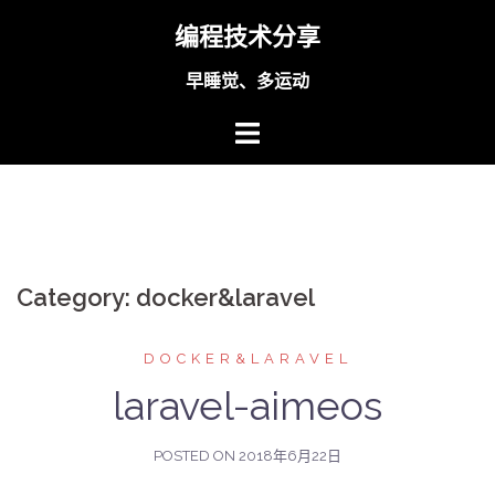
Skip
编程技术分享
to
content
早睡觉、多运动
Category:
docker&laravel
DOCKER&LARAVEL
laravel-aimeos
POSTED ON
2018年6月22日