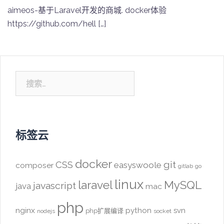
aimeos-基于Laravel开发的商城. docker体验
https://github.com/hell […]
搜
索：
标签云
docker
CSS
git
easyswoole
composer
gitlab
go
linux
laravel
MySQL
javascript
java
mac
php
nginx
python
svn
php扩展编译
nodejs
socket