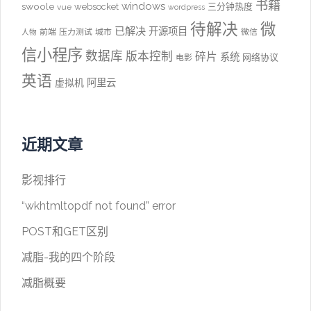
书籍
windows
swoole
websocket
三分钟热度
vue
wordpress
待解决
微
已解决
开源项目
前端
压力测试
城市
微信
人物
信小程序
数据库
版本控制
碎片
系统
网络协议
电影
英语
阿里云
虚拟机
近期文章
影视排行
“wkhtmltopdf not found” error
POST和GET区别
减脂-我的四个阶段
减脂概要