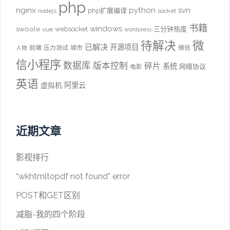
php
nginx
python
svn
php扩展编译
nodejs
socket
书籍
windows
swoole
websocket
三分钟热度
vue
wordpress
待解决
微
已解决
开源项目
前端
压力测试
城市
微信
人物
信小程序
数据库
版本控制
碎片
系统
网络协议
电影
英语
阿里云
虚拟机
近期文章
影视排行
“wkhtmltopdf not found” error
POST和GET区别
减脂-我的四个阶段