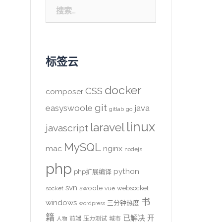
搜
索：
标签云
docker
CSS
composer
git
easyswoole
java
gitlab
go
linux
laravel
javascript
MySQL
mac
nginx
nodejs
php
python
php扩展编译
svn
swoole
websocket
socket
vue
书
windows
三分钟热度
wordpress
籍
已解决
开
前端
压力测试
城市
人物