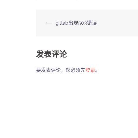
Post
⟵
gitlab出现503错误
navigation
发表评论
要发表评论，您必须先
登录
。