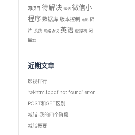
待解决
微信小
源项目
微信
程序
数据库
版本控制
碎
电影
英语
片
系统
阿
虚拟机
网络协议
里云
近期文章
影视排行
“wkhtmltopdf not found” error
POST和GET区别
减脂-我的四个阶段
减脂概要