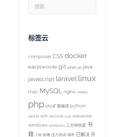
搜
索：
标签云
docker
CSS
composer
git
easyswoole
java
gitlab
go
linux
laravel
javascript
MySQL
mac
nginx
nodejs
php
python
php扩展编译
svn
swoole
websocket
socket
vue
书
windows
三分钟热度
wordpress
籍
已解决
开
前端
压力测试
城市
人物