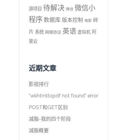
待解决
微信小
源项目
微信
程序
数据库
版本控制
碎
电影
英语
片
系统
阿
虚拟机
网络协议
里云
近期文章
影视排行
“wkhtmltopdf not found” error
POST和GET区别
减脂-我的四个阶段
减脂概要