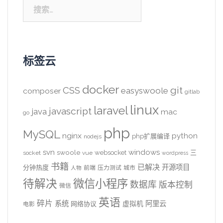
搜
索：
标签云
docker
CSS
git
easyswoole
composer
gitlab
linux
laravel
javascript
java
mac
go
php
MySQL
nginx
python
php扩展编译
nodejs
svn
windows
swoole
websocket
三
socket
vue
wordpress
书籍
已解决
开源项目
分钟热度
前端
压力测试
城市
人物
待解决
微信小程序
数据库
版本控制
微信
英语
碎片
系统
阿里云
虚拟机
网络协议
电影