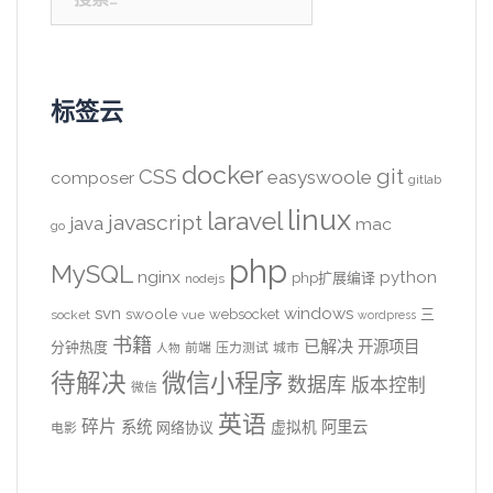
索：
标签云
docker
CSS
git
easyswoole
composer
gitlab
linux
laravel
javascript
java
mac
go
php
MySQL
nginx
python
php扩展编译
nodejs
svn
windows
swoole
websocket
三
socket
vue
wordpress
书籍
已解决
开源项目
分钟热度
前端
压力测试
城市
人物
待解决
微信小程序
数据库
版本控制
微信
英语
碎片
系统
阿里云
虚拟机
网络协议
电影