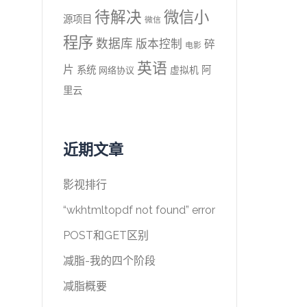
待解决
微信小
源项目
微信
程序
数据库
版本控制
碎
电影
英语
片
系统
阿
虚拟机
网络协议
里云
近期文章
影视排行
“wkhtmltopdf not found” error
POST和GET区别
减脂-我的四个阶段
减脂概要