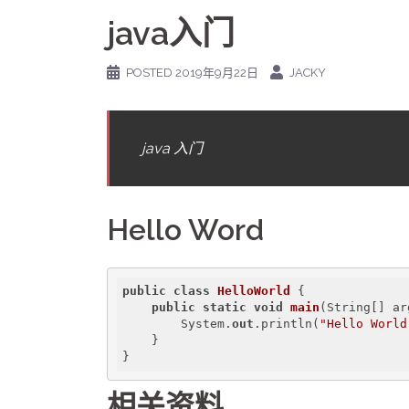
java入门
POSTED
2019年9月22日
JACKY
java 入门
Hello Word
public
class
HelloWorld
 {

public
static
void
main
(
String[] ar
        System.
out
.println(
"Hello World
    }

相关资料