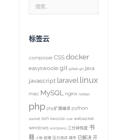
搜
索：
标签云
docker
CSS
composer
git
easyswoole
java
gitlab
go
linux
laravel
javascript
MySQL
mac
nginx
nodejs
php
python
php扩展编译
svn
swoole
websocket
socket
vue
书
windows
三分钟热度
wordpress
籍
已解决
开
前端
压力测试
城市
人物