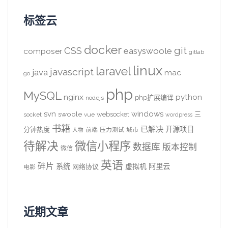
标签云
docker
CSS
git
easyswoole
composer
gitlab
linux
laravel
javascript
java
mac
go
php
MySQL
nginx
python
php扩展编译
nodejs
svn
windows
swoole
websocket
三
socket
vue
wordpress
书籍
已解决
开源项目
分钟热度
前端
压力测试
城市
人物
待解决
微信小程序
数据库
版本控制
微信
英语
碎片
系统
阿里云
虚拟机
网络协议
电影
近期文章