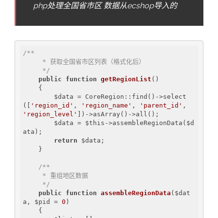
php处理全国省市区 数据从ecshop导入的
/**

     * 获取全国省市区列表（格式化后）

     */
public
function
getRegionList
()
{

        $data = CoreRegion::find()->select
([
'region_id'
, 
'region_name'
, 
'parent_id'
, 
'region_level'
])->asArray()->all();

        $data = $this->assembleRegionData($d
ata);

return
 $data;

    }

/**

     * 重组地区数据

     */
public
function
assembleRegionData
($dat
a, $pid = 
0
)
{
