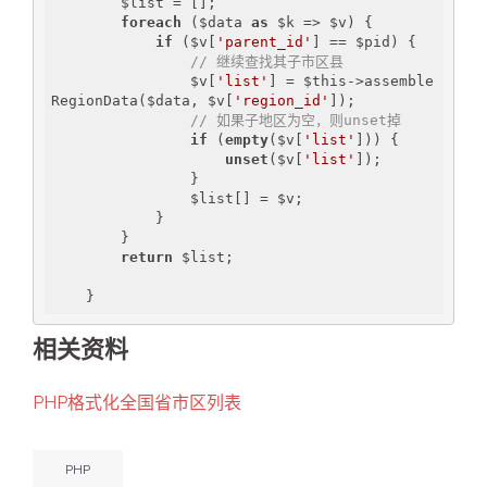
        $list = [];

foreach
 ($data 
as
 $k => $v) {

if
 ($v[
'parent_id'
] == $pid) {

// 继续查找其子市区县
                $v[
'list'
] = $this->assemble
RegionData($data, $v[
'region_id'
]);

// 如果子地区为空，则unset掉
if
 (
empty
($v[
'list'
])) {

unset
($v[
'list'
]);

                }

                $list[] = $v;

            }

        }

return
 $list;

相关资料
PHP格式化全国省市区列表
PHP