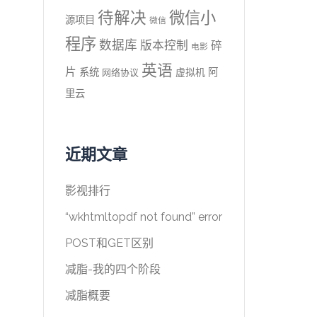
待解决
微信小
源项目
微信
程序
数据库
版本控制
碎
电影
英语
片
系统
阿
虚拟机
网络协议
里云
近期文章
影视排行
“wkhtmltopdf not found” error
POST和GET区别
减脂-我的四个阶段
减脂概要