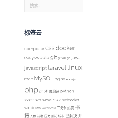
搜
索：
标签云
docker
CSS
composer
git
easyswoole
java
gitlab
go
linux
laravel
javascript
MySQL
mac
nginx
nodejs
php
python
php扩展编译
svn
swoole
websocket
socket
vue
书
windows
三分钟热度
wordpress
籍
已解决
开
前端
压力测试
城市
人物