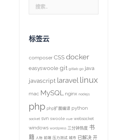
搜
索：
标签云
docker
CSS
composer
git
easyswoole
java
gitlab
go
linux
laravel
javascript
MySQL
mac
nginx
nodejs
php
python
php扩展编译
svn
swoole
websocket
socket
vue
书
windows
三分钟热度
wordpress
籍
已解决
开
前端
压力测试
城市
人物