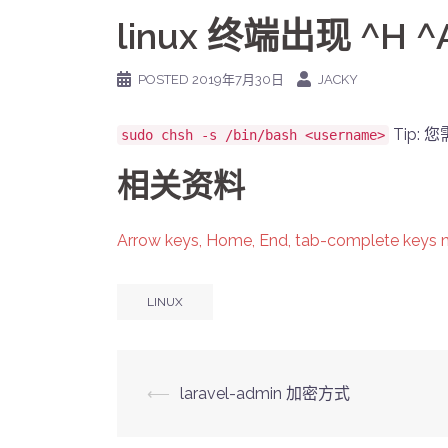
linux 终端出现 ^H 
POSTED
2019年7月30日
JACKY
Tip:
sudo chsh -s /bin/bash <username>
相关资料
Arrow keys, Home, End, tab-complete keys no
LINUX
Post
⟵
laravel-admin 加密方式
navigation