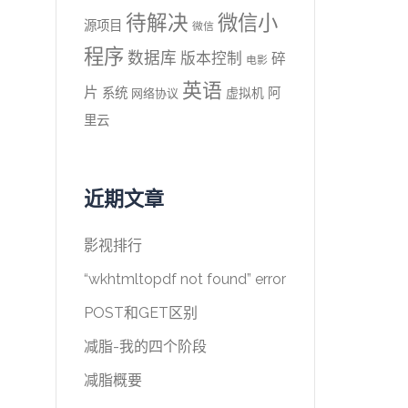
待解决
微信小
源项目
微信
程序
数据库
版本控制
碎
电影
英语
片
系统
阿
虚拟机
网络协议
里云
近期文章
影视排行
“wkhtmltopdf not found” error
POST和GET区别
减脂-我的四个阶段
减脂概要