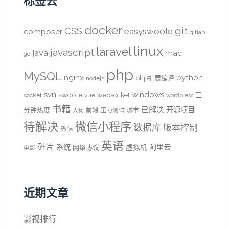
标签云
docker
CSS
git
easyswoole
composer
gitlab
linux
laravel
javascript
java
mac
go
php
MySQL
nginx
python
php扩展编译
nodejs
svn
windows
swoole
websocket
三
socket
vue
wordpress
书籍
已解决
开源项目
分钟热度
前端
压力测试
城市
人物
待解决
微信小程序
数据库
版本控制
微信
英语
碎片
系统
阿里云
虚拟机
网络协议
电影
近期文章
影视排行