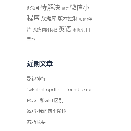
待解决
微信小
源项目
微信
程序
数据库
版本控制
碎
电影
英语
片
系统
阿
虚拟机
网络协议
里云
近期文章
影视排行
“wkhtmltopdf not found” error
POST和GET区别
减脂-我的四个阶段
减脂概要