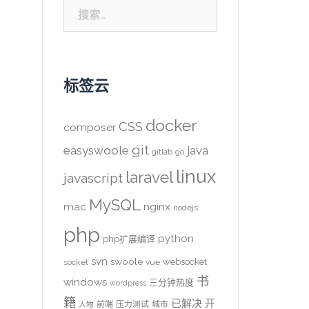
搜
索：
标签云
docker
CSS
composer
git
easyswoole
java
gitlab
go
linux
laravel
javascript
MySQL
mac
nginx
nodejs
php
python
php扩展编译
svn
swoole
websocket
socket
vue
书
windows
三分钟热度
wordpress
籍
已解决
开
前端
压力测试
城市
人物