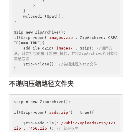
            }

        }

    }

    @closedir($path);

}

$zip=
new
if
($zip->open(
'images.zip'
, ZipArchive::CREA
TE)=== 
TRUE
){

    addFileToZip(
'images/'
, $zip); 
//调用方
法，对要打包的根目录进行操作，并将ZipArchive的对象传
递给方法
    $zip->close(); 
//关闭处理的zip文件
不递归压缩路径文件夹
$zip = 
new
 ZipArchive();

if
($zip->open(
'asds.zip'
)===
true
){

    $zip->addFile(
'./Public/Uploads/zip/123.
zip'
, 
'456.zip'
); 
// 就是这里