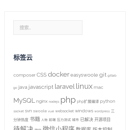
搜
索：
标签云
docker
CSS
git
easyswoole
composer
gitlab
linux
laravel
javascript
java
mac
go
php
MySQL
nginx
python
php扩展编译
nodejs
svn
windows
swoole
websocket
三
socket
vue
wordpress
书籍
已解决
开源项目
分钟热度
前端
压力测试
城市
人物
待解决
微信小程序
数据库
版本控制