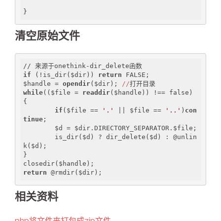
清空原始文件
if
 (!is_dir($dir)) 
return
 FALSE; 

$handle = 
opendir
($dir); 
//
while
(($file = 
readdir
($handle)) !== false) 
{

if
($file == 
'.'
 || $file == 
'..'
)
con
tinue
;

        $d = $dir.DIRECTORY_SEPARATOR.$file;

        is_dir($d) ? dir_delete($d) : @unlin
k($d);

}

return
相关资料
php将文件夹打包成zip文件