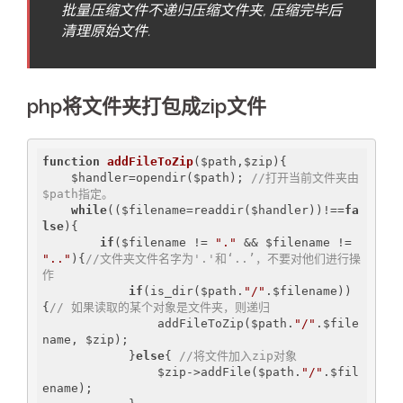
批量压缩文件不递归压缩文件夹, 压缩完毕后
清理原始文件.
php将文件夹打包成zip文件
function
addFileToZip
($path,$zip)
{

    $handler=opendir($path); 
//打开当前文件夹由
$path指定。
while
(($filename=readdir($handler))!==
fa
lse
){

if
($filename != 
"."
 && $filename != 
".."
){
//文件夹文件名字为'.'和‘..’，不要对他们进行操
作
if
(is_dir($path.
"/"
.$filename))
{
// 如果读取的某个对象是文件夹，则递归
                addFileToZip($path.
"/"
.$file
name, $zip);

            }
else
{ 
//将文件加入zip对象
                $zip->addFile($path.
"/"
.$fil
ename);
