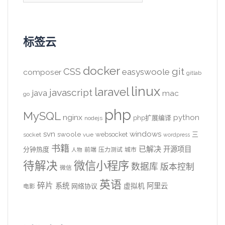
标签云
docker
CSS
git
easyswoole
composer
gitlab
linux
laravel
javascript
java
mac
go
php
MySQL
nginx
python
php扩展编译
nodejs
svn
windows
swoole
websocket
三
socket
vue
wordpress
书籍
已解决
开源项目
分钟热度
前端
压力测试
城市
人物
待解决
微信小程序
数据库
版本控制
微信
英语
碎片
系统
阿里云
虚拟机
网络协议
电影