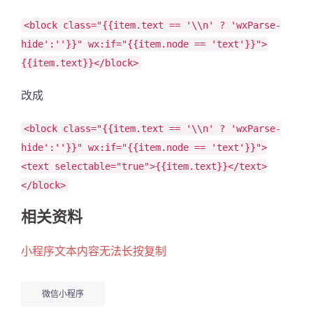
<block class="{{item.text == '\\n' ? 'wxParse-
hide':''}}" wx:if="{{item.node == 'text'}}">
{{item.text}}</block>
改成
<block class="{{item.text == '\\n' ? 'wxParse-
hide':''}}" wx:if="{{item.node == 'text'}}">
<text selectable="true">{{item.text}}</text>
</block>
相关资料
小程序文本内容无法长按复制
微信小程序