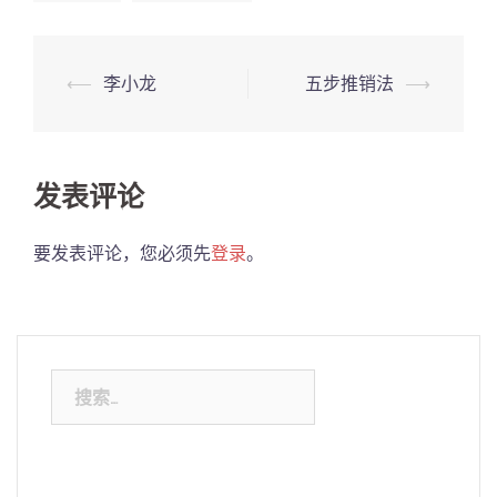
Post
⟵
李小龙
五步推销法
⟶
navigation
发表评论
要发表评论，您必须先
登录
。
搜
索：