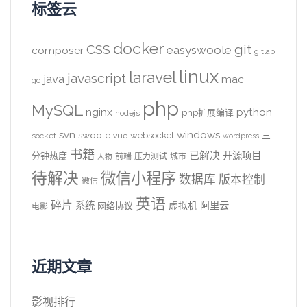
标签云
docker
CSS
git
easyswoole
composer
gitlab
linux
laravel
javascript
java
mac
go
php
MySQL
nginx
python
php扩展编译
nodejs
svn
windows
swoole
websocket
三
socket
vue
wordpress
书籍
已解决
开源项目
分钟热度
前端
压力测试
城市
人物
待解决
微信小程序
数据库
版本控制
微信
英语
碎片
系统
阿里云
虚拟机
网络协议
电影
近期文章
影视排行