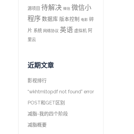
待解决
微信小
源项目
微信
程序
数据库
版本控制
碎
电影
英语
片
系统
阿
虚拟机
网络协议
里云
近期文章
影视排行
“wkhtmltopdf not found” error
POST和GET区别
减脂-我的四个阶段
减脂概要