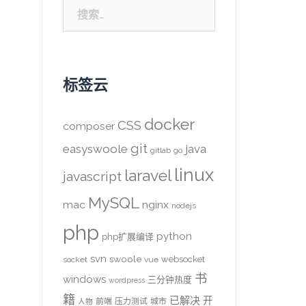
搜
索：
标签云
docker
CSS
composer
git
easyswoole
java
gitlab
go
linux
laravel
javascript
MySQL
mac
nginx
nodejs
php
python
php扩展编译
svn
swoole
websocket
socket
vue
书
windows
三分钟热度
wordpress
籍
已解决
开
前端
压力测试
城市
人物