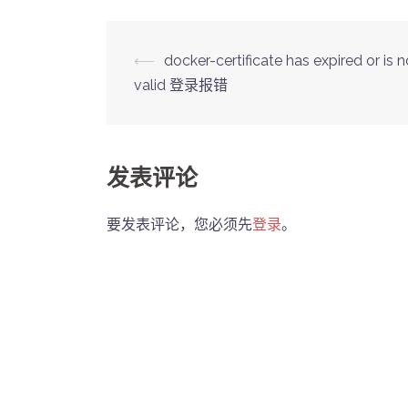
Post
⟵
docker-certificate has expired or is n
valid 登录报错
navigation
发表评论
要发表评论，您必须先
登录
。