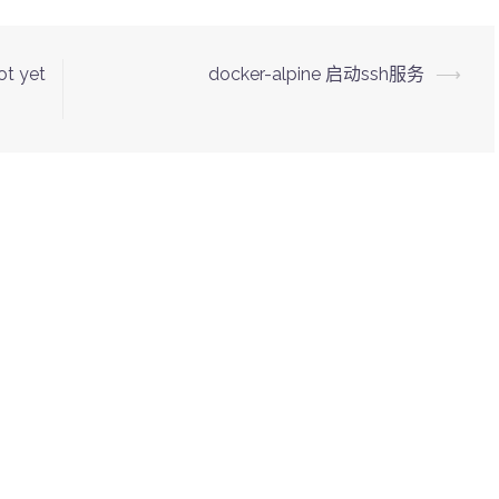
ot yet
docker-alpine 启动ssh服务
⟶