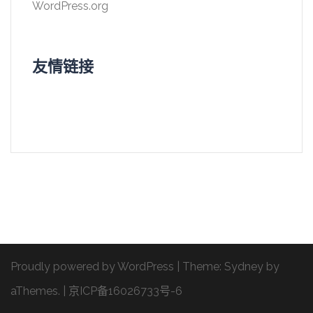
WordPress.org
友情链接
Proudly powered by WordPress
|
Theme:
Sydney
by
aThemes.
|
京ICP备16026733号-6