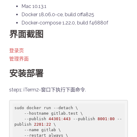
Mac 10.13.1
Docker 18.06.0-ce, build 0ffa825
Docker-compose 1.22.0, build f46880f
界面截图
登录页
管理界面
安装部署
step1: iTerm2-窗口下执行下面命令.
sudo docker run --detach \

    --hostname gitlab.test \

    --publish 
44301
:
443
 --publish 
8001
:
80
 --
publish 
2201
:
22
 \

    --name gitlab \

    --restart always \
