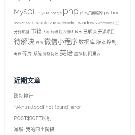
php
MySQL
nginx
python
php扩展编译
nodejs
svn
windows
swoole
websocket
三
socket
vue
wordpress
书籍
已解决
开源项目
分钟热度
前端
压力测试
城市
人物
待解决
微信小程序
数据库
版本控制
微信
英语
碎片
系统
阿里云
虚拟机
网络协议
电影
近期文章
影视排行
“wkhtmltopdf not found” error
POST和GET区别
减脂-我的四个阶段