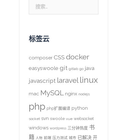
搜
索：
标签云
docker
CSS
composer
git
easyswoole
java
gitlab
go
linux
laravel
javascript
MySQL
mac
nginx
nodejs
php
python
php扩展编译
svn
swoole
websocket
socket
vue
书
windows
三分钟热度
wordpress
籍
已解决
开
前端
压力测试
城市
人物