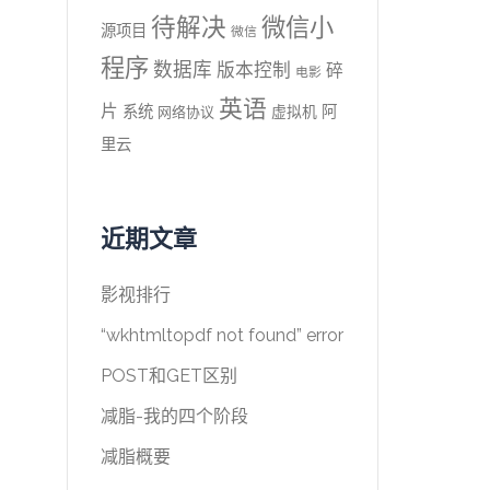
待解决
微信小
源项目
微信
程序
数据库
版本控制
碎
电影
英语
片
系统
阿
虚拟机
网络协议
里云
近期文章
影视排行
“wkhtmltopdf not found” error
POST和GET区别
减脂-我的四个阶段
减脂概要