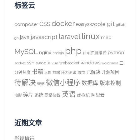
标签云
docker
CSS
git
easyswoole
composer
gitlab
linux
laravel
javascript
java
mac
go
php
MySQL
nginx
python
php扩展编译
nodejs
svn
windows
swoole
websocket
三
socket
vue
wordpress
书籍
已解决
开源项目
分钟热度
前端
压力测试
城市
人物
待解决
微信小程序
数据库
版本控制
微信
英语
碎片
系统
阿里云
虚拟机
网络协议
电影
近期文章
影视排行