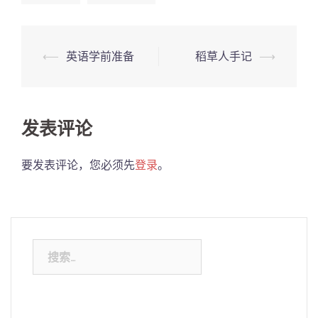
Post
⟵
英语学前准备
稻草人手记
⟶
navigation
发表评论
要发表评论，您必须先
登录
。
搜
索：