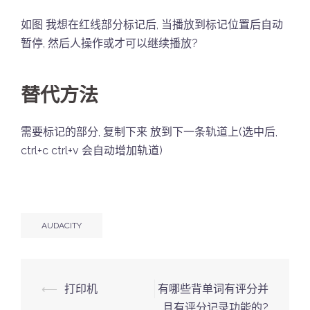
如图 我想在红线部分标记后, 当播放到标记位置后自动
暂停, 然后人操作或才可以继续播放?
替代方法
需要标记的部分, 复制下来 放到下一条轨道上(选中后,
ctrl+c ctrl+v 会自动增加轨道)
AUDACITY
Post
⟵
打印机
有哪些背单词有评分并
navigation
且有评分记录功能的?