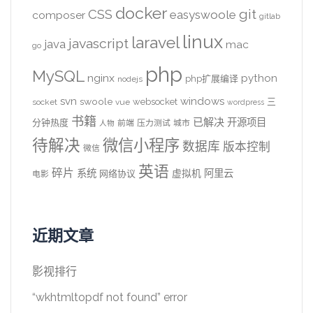
docker
CSS
git
easyswoole
composer
gitlab
linux
laravel
javascript
java
mac
go
php
MySQL
nginx
python
php扩展编译
nodejs
svn
windows
swoole
websocket
三
socket
vue
wordpress
书籍
已解决
开源项目
分钟热度
前端
压力测试
城市
人物
待解决
微信小程序
数据库
版本控制
微信
英语
碎片
系统
阿里云
虚拟机
网络协议
电影
近期文章
影视排行
“wkhtmltopdf not found” error