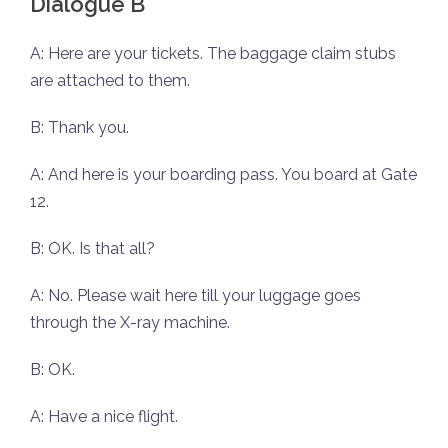
Dialogue B
A: Here are your tickets. The baggage claim stubs
are attached to them.
B: Thank you.
A: And here is your boarding pass. You board at Gate
12.
B: OK. Is that all?
A: No. Please wait here till your luggage goes
through the X-ray machine.
B: OK.
A: Have a nice flight.