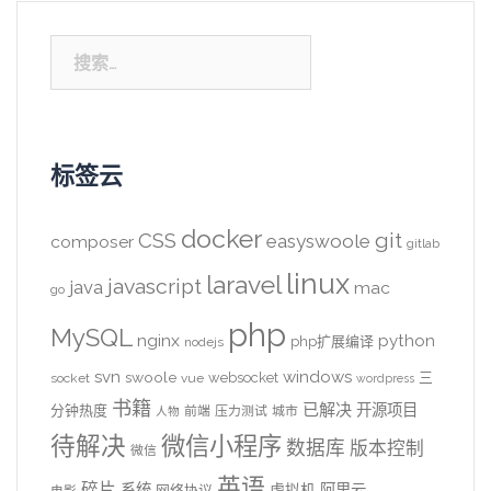
搜
索：
标签云
docker
CSS
git
easyswoole
composer
gitlab
linux
laravel
javascript
java
mac
go
php
MySQL
nginx
python
php扩展编译
nodejs
svn
windows
swoole
websocket
三
socket
vue
wordpress
书籍
已解决
开源项目
分钟热度
前端
压力测试
城市
人物
待解决
微信小程序
数据库
版本控制
微信
英语
碎片
系统
阿里云
虚拟机
网络协议