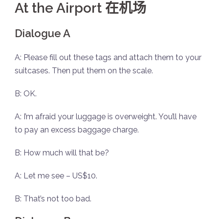
At the Airport 在机场
Dialogue A
A: Please fill out these tags and attach them to your
suitcases. Then put them on the scale.
B: OK.
A: I’m afraid your luggage is overweight. You’ll have
to pay an excess baggage charge.
B: How much will that be?
A: Let me see – US$10.
B: That’s not too bad.