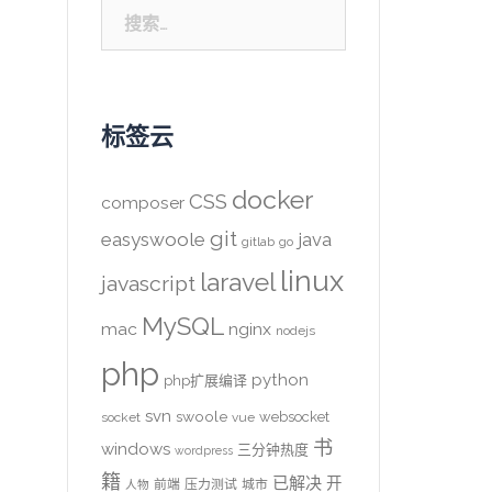
搜
索：
标签云
docker
CSS
composer
git
easyswoole
java
gitlab
go
linux
laravel
javascript
MySQL
mac
nginx
nodejs
php
python
php扩展编译
svn
swoole
websocket
socket
vue
书
windows
三分钟热度
wordpress
籍
已解决
开
前端
压力测试
城市
人物