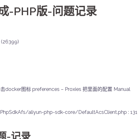
-PHP版-问题记录
 (26399)
er图标 preferences – Proxies 把里面的配置 Manual
Afs/aliyun-php-sdk-core/DefaultAcsClient.php : 131
题-记录