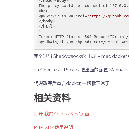
</
head
>
<
body
>
<
br
>
<
p
>
Server is 
<
a
href
=
"https://github.co
</
body
>
</
html
>
"

Error: HTTP Status: 503 RequestID: in /
完全退出 ShadowsocksX 出现 – mac dock
preferences – Proxies 把里面的配置 Manual pr
代理改完后重启docker, 一切就正常了.
相关资料
打开“我的Access Key”页面
PHP-SDK使用说明