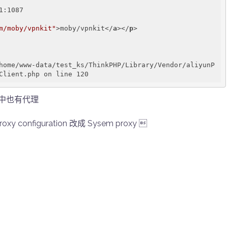
m/moby/vpnkit"
>
moby/vpnkit
</
a
>
</
p
>
home/www-data/test_ks/ThinkPHP/Library/Vendor/aliyunP
er 中也有代理
oxy configuration 改成 Sysem proxy 