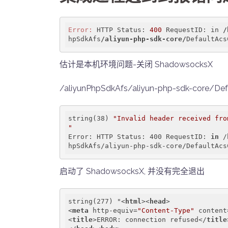
Error:
 HTTP Status: 
400
 RequestID: in 
/
hpSdkAfs
/aliyun-php-sdk-core/
DefaultAcs
估计是本机环境问题-关闭 ShadowsocksX
/aliyunPhpSdkAfs/aliyun-php-sdk-core/Defa
string(38) 
"Invalid header received from
"
Error: HTTP Status: 400 RequestID: 
in
 /
启动了 ShadowsocksX, 并没有完全退出
string(277) "
<
html
>
<
head
>
<
meta
http-equiv
=
"Content-Type"
content
<
title
>
ERROR: connection refused
</
title