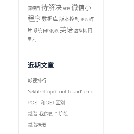
待解决
微信小
源项目
微信
程序
数据库
版本控制
碎
电影
英语
片
系统
阿
虚拟机
网络协议
里云
近期文章
影视排行
“wkhtmltopdf not found” error
POST和GET区别
减脂-我的四个阶段
减脂概要