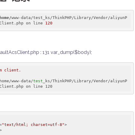
home/
www-data/test_ks/ThinkPHP/Library/Vendor/aliyunP
Client.php on line 
120
ultAcsClient.php : 131 var_dump($body);
 client.

home/www-data/
test
_ks/ThinkPHP/Library/Vendor/aliyunP
=
"text/html; charset=utf-8"
>
>