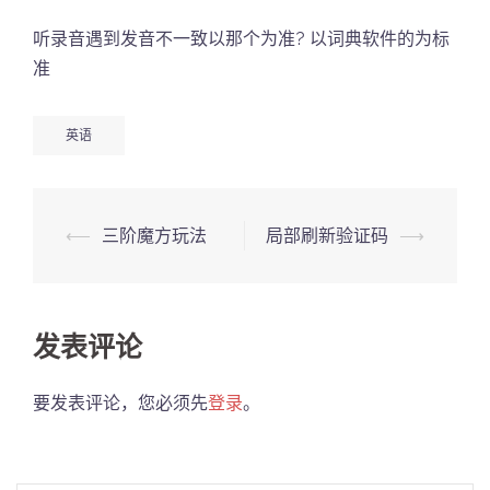
听录音遇到发音不一致以那个为准? 以词典软件的为标
准
英语
Post
⟵
三阶魔方玩法
局部刷新验证码
⟶
navigation
发表评论
要发表评论，您必须先
登录
。