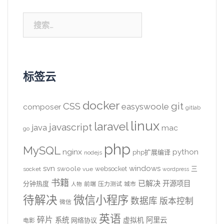
搜
索：
标签云
docker
CSS
git
easyswoole
composer
gitlab
linux
laravel
javascript
java
mac
go
php
MySQL
nginx
python
php扩展编译
nodejs
svn
windows
swoole
websocket
三
socket
vue
wordpress
书籍
已解决
开源项目
分钟热度
前端
压力测试
城市
人物
待解决
微信小程序
数据库
版本控制
微信
英语
碎片
系统
阿里云
虚拟机
网络协议
电影