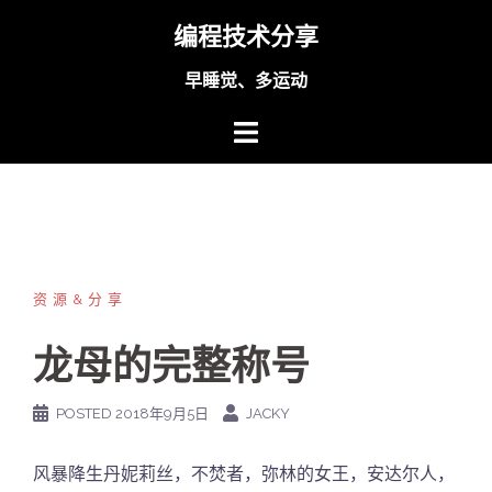
Skip
编程技术分享
to
content
早睡觉、多运动
资源&分享
龙母的完整称号
POSTED
2018年9月5日
JACKY
风暴降生丹妮莉丝，不焚者，弥林的女王，安达尔人，