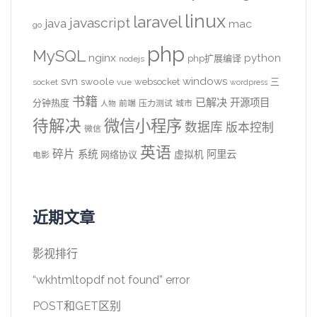
linux
laravel
javascript
java
mac
go
php
MySQL
nginx
python
php扩展编译
nodejs
svn
windows
swoole
websocket
三
socket
vue
wordpress
书籍
已解决
开源项目
分钟热度
前端
压力测试
城市
人物
待解决
微信小程序
数据库
版本控制
微信
英语
碎片
系统
阿里云
虚拟机
网络协议
电影
近期文章
影视排行
“wkhtmltopdf not found” error
POST和GET区别