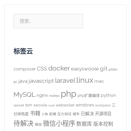
搜
索：
标签云
docker
CSS
git
easyswoole
composer
gitlab
linux
laravel
javascript
java
mac
go
php
MySQL
nginx
python
php扩展编译
nodejs
svn
windows
swoole
websocket
三
socket
vue
wordpress
书籍
已解决
开源项目
分钟热度
前端
压力测试
城市
人物
待解决
微信小程序
数据库
版本控制
微信