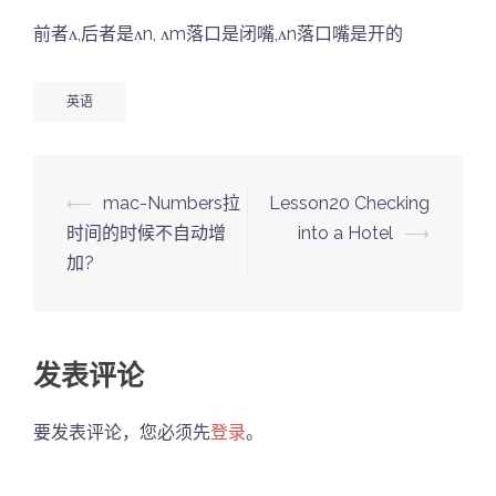
前者ʌ,后者是ʌn, ʌm落口是闭嘴,ʌn落口嘴是开的
英语
Post
⟵
mac-Numbers拉
Lesson20 Checking
navigation
时间的时候不自动增
into a Hotel
⟶
加?
发表评论
要发表评论，您必须先
登录
。