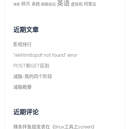
英语
碎片
系统
阿里云
虚拟机
网络协议
电影
近期文章
影视排行
“wkhtmltopdf not found” error
POST和GET区别
减脂-我的四个阶段
减脂概要
近期评论
辣条拌鱼翅
发表在《
linux工具之screen
》