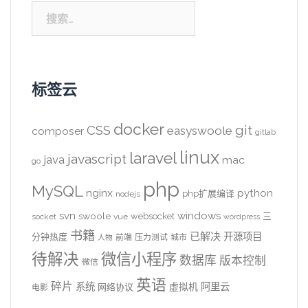
搜
索：
标签云
docker
CSS
git
easyswoole
composer
gitlab
linux
laravel
javascript
java
mac
go
php
MySQL
nginx
python
php扩展编译
nodejs
svn
windows
swoole
websocket
三
socket
vue
wordpress
书籍
已解决
开源项目
分钟热度
前端
压力测试
城市
人物
待解决
微信小程序
数据库
版本控制
微信
英语
碎片
系统
阿里云
虚拟机
网络协议
电影