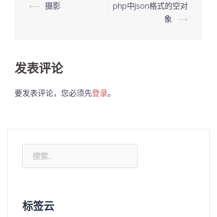
Post
⟵
摄影
php中json格式的空对
navigation
象
⟶
发表评论
要发表评论，您必须先
登录
。
搜
索：
标签云