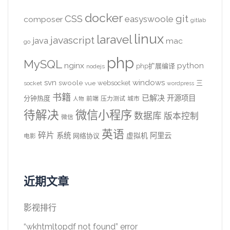
docker
CSS
git
easyswoole
composer
gitlab
linux
laravel
javascript
java
mac
go
php
MySQL
nginx
python
php扩展编译
nodejs
svn
windows
swoole
websocket
三
socket
vue
wordpress
书籍
已解决
开源项目
分钟热度
前端
压力测试
城市
人物
待解决
微信小程序
数据库
版本控制
微信
英语
碎片
系统
阿里云
虚拟机
网络协议
电影
近期文章
影视排行
“wkhtmltopdf not found” error