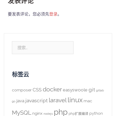
发表评论
要发表评论，您必须先
登录
。
搜
索：
标签云
docker
CSS
git
easyswoole
composer
gitlab
linux
laravel
javascript
java
mac
go
php
MySQL
nginx
python
php扩展编译
nodejs