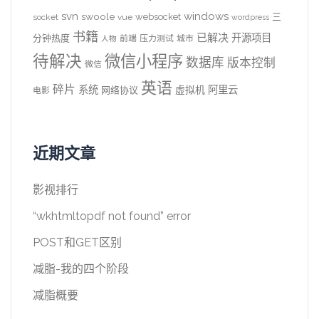
svn
windows
swoole
websocket
三
socket
vue
wordpress
书籍
已解决
开源项目
分钟热度
前端
压力测试
城市
人物
待解决
微信小程序
数据库
版本控制
微信
英语
碎片
系统
阿里云
虚拟机
网络协议
电影
近期文章
影视排行
“wkhtmltopdf not found” error
POST和GET区别
减脂-我的四个阶段
减脂概要