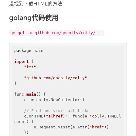
没找到下载HTML的方法
golang代码使用
go get -u github.com/gocolly/colly/...
package
 main

import
(

"fmt"
"github.com/gocolly/colly"
)
func 
main
()
{

    c := colly.NewCollector()

// Find and visit all links
    c.OnHTML(
"a[href]"
, func(e *colly.HTMLEl
ement) {

        e.Request.Visit(e.Attr(
"href"
))

    })
