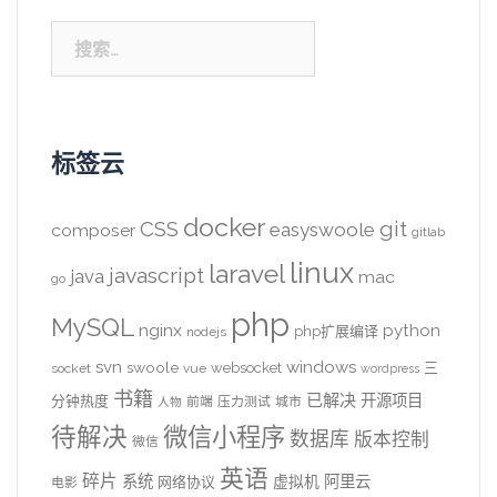
搜
索：
标签云
docker
CSS
git
easyswoole
composer
gitlab
linux
laravel
javascript
java
mac
go
php
MySQL
nginx
python
php扩展编译
nodejs
svn
windows
swoole
websocket
三
socket
vue
wordpress
书籍
已解决
开源项目
分钟热度
前端
压力测试
城市
人物
待解决
微信小程序
数据库
版本控制
微信
英语
碎片
系统
阿里云
虚拟机
网络协议
电影