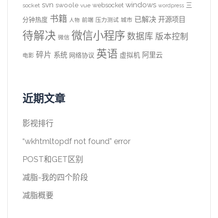
svn
windows
swoole
websocket
三
socket
vue
wordpress
书籍
已解决
开源项目
分钟热度
前端
压力测试
城市
人物
待解决
微信小程序
数据库
版本控制
微信
英语
碎片
系统
阿里云
虚拟机
网络协议
电影
近期文章
影视排行
“wkhtmltopdf not found” error
POST和GET区别
减脂-我的四个阶段
减脂概要