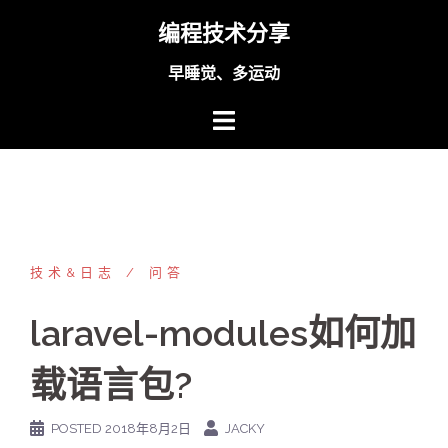
Skip
编程技术分享
to
content
早睡觉、多运动
技术&日志
问答
laravel-modules如何加
载语言包?
POSTED
2018年8月2日
JACKY