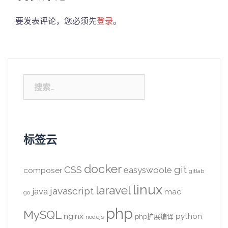
要发表评论，您必须先
登录
。
搜
索：
标签云
docker
CSS
git
easyswoole
composer
gitlab
linux
laravel
javascript
java
mac
go
php
MySQL
nginx
python
php扩展编译
nodejs