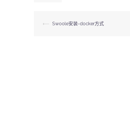
Post
⟵
Swoole安装-docker方式
navigation