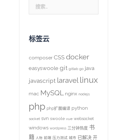
搜
索：
标签云
docker
CSS
composer
git
easyswoole
java
gitlab
go
linux
laravel
javascript
MySQL
mac
nginx
nodejs
php
python
php扩展编译
svn
swoole
websocket
socket
vue
书
windows
三分钟热度
wordpress
籍
已解决
开
前端
压力测试
城市
人物