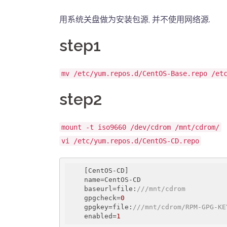
用系统关盘做为安装包源, 并不使用网络源.
step1
mv /etc/yum.repos.d/CentOS-Base.repo /et
step2
mount -t iso9660 /dev/cdrom /mnt/cdrom/
vi /etc/yum.repos.d/CentOS-CD.repo
    [CentOS-CD]

    name=CentOS-CD

    baseurl=file:
///mnt/cdrom
    gpgcheck=
0
    gpgkey=file:
///mnt/cdrom/RPM-GPG-KE
    enabled=
1