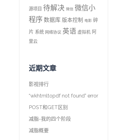
待解决
微信小
源项目
微信
程序
数据库
版本控制
碎
电影
英语
片
系统
阿
虚拟机
网络协议
里云
近期文章
影视排行
“wkhtmltopdf not found” error
POST和GET区别
减脂-我的四个阶段
减脂概要