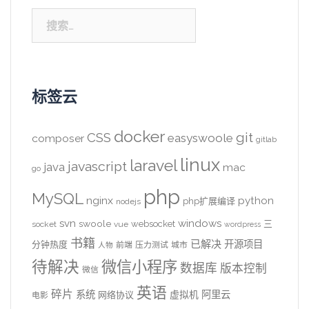
搜
索：
标签云
docker
CSS
git
easyswoole
composer
gitlab
linux
laravel
javascript
java
mac
go
php
MySQL
nginx
python
php扩展编译
nodejs
svn
windows
swoole
websocket
三
socket
vue
wordpress
书籍
已解决
开源项目
分钟热度
前端
压力测试
城市
人物
待解决
微信小程序
数据库
版本控制
微信
英语
碎片
系统
阿里云
虚拟机
网络协议
电影