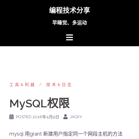
Skip
编程技术分享
to
content
早睡觉、多运动
工具&利器
技术&日志
MySQL权限
POSTED
2018年4月9日
JACKY
mysql 用grant 新建用户指定同一个网段主机的方法