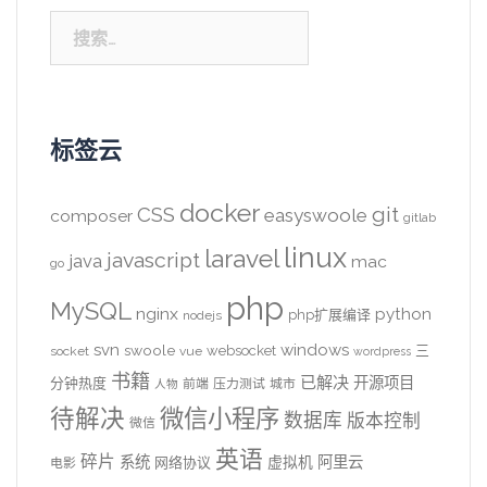
搜
索：
标签云
docker
CSS
git
easyswoole
composer
gitlab
linux
laravel
javascript
java
mac
go
php
MySQL
nginx
python
php扩展编译
nodejs
svn
windows
swoole
websocket
三
socket
vue
wordpress
书籍
已解决
开源项目
分钟热度
前端
压力测试
城市
人物
待解决
微信小程序
数据库
版本控制
微信
英语
碎片
系统
阿里云
虚拟机
网络协议
电影