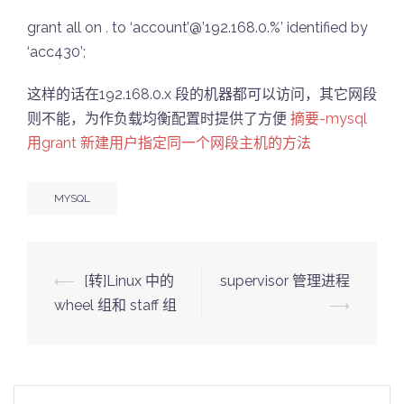
grant all on
.
to ‘account’@’192.168.0.%’ identified by
‘acc430’;
这样的话在192.168.0.x 段的机器都可以访问，其它网段
则不能，为作负载均衡配置时提供了方便
摘要-mysql
用grant 新建用户指定同一个网段主机的方法
MYSQL
Post
⟵
[转]Linux 中的
supervisor 管理进程
navigation
wheel 组和 staff 组
⟶