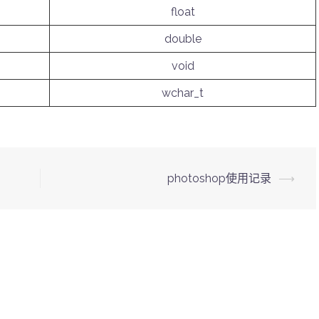
float
double
void
wchar_t
photoshop使用记录
⟶