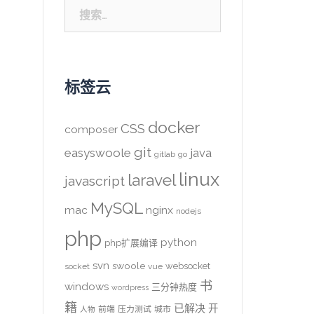
搜
索：
标签云
docker
CSS
composer
git
easyswoole
java
gitlab
go
linux
laravel
javascript
MySQL
mac
nginx
nodejs
php
python
php扩展编译
svn
swoole
websocket
socket
vue
书
windows
三分钟热度
wordpress
籍
已解决
开
前端
压力测试
城市
人物