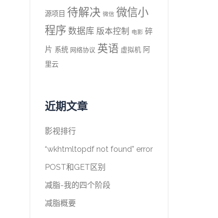
待解决
微信小
源项目
微信
程序
数据库
版本控制
碎
电影
英语
片
系统
阿
虚拟机
网络协议
里云
近期文章
影视排行
“wkhtmltopdf not found” error
POST和GET区别
减脂-我的四个阶段
减脂概要