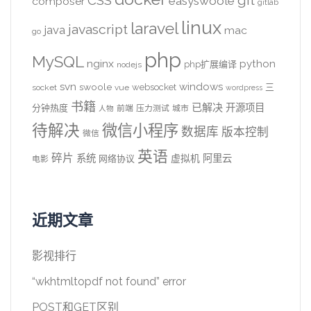
CSS
git
easyswoole
composer
gitlab
linux
laravel
javascript
java
mac
go
php
MySQL
nginx
python
php扩展编译
nodejs
svn
windows
swoole
websocket
三
socket
vue
wordpress
书籍
已解决
开源项目
分钟热度
前端
压力测试
城市
人物
待解决
微信小程序
数据库
版本控制
微信
英语
碎片
系统
阿里云
虚拟机
网络协议
电影
近期文章
影视排行
“wkhtmltopdf not found” error
POST和GET区别