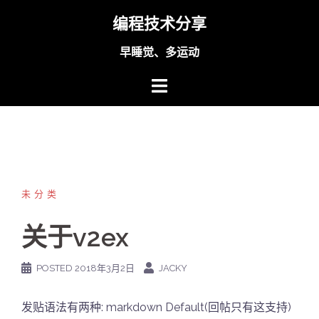
Skip
编程技术分享
to
content
早睡觉、多运动
未分类
关于v2ex
POSTED
2018年3月2日
JACKY
发贴语法有两种: markdown Default(回帖只有这支持)