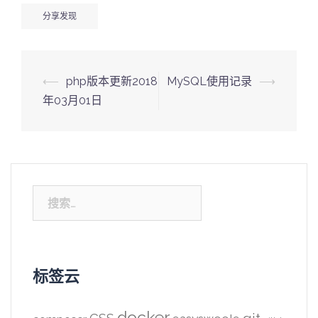
分享发现
Post
⟵
php版本更新2018
MySQL使用记录
⟶
navigation
年03月01日
搜
索：
标签云
docker