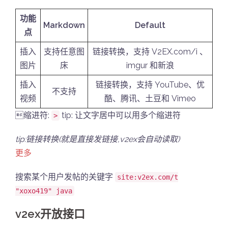
功能
Markdown
Default
点
插入
支持任意图
链接转换，支持 V2EX.com/i 、
图片
床
imgur 和新浪
插入
链接转换，支持 YouTube、优
不支持
视频
酷、腾讯、土豆和 Vimeo
缩进符:
tip: 让文字居中可以用多个缩进符
>
tip:链接转换(就是直接发链接,v2ex会自动读取)
更多
搜索某个用户发帖的关键字
site:v2ex.com/t
"xoxo419" java
v2ex开放接口