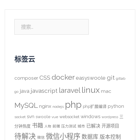
搜
索：
标签云
docker
CSS
git
easyswoole
composer
gitlab
linux
laravel
javascript
java
mac
go
php
MySQL
nginx
python
php扩展编译
nodejs
svn
windows
swoole
websocket
三
socket
vue
wordpress
书籍
已解决
开源项目
分钟热度
前端
压力测试
城市
人物
待解决
微信小程序
数据库
版本控制
微信