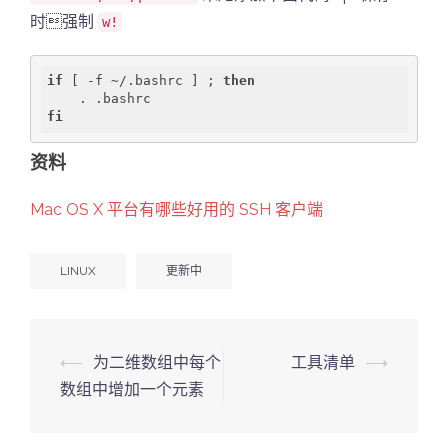
时强制
w!
if
 [ 
-f
 ~/.bashrc ] ; 
then
fi
资料
Mac OS X 平台有哪些好用的 SSH 客户端
LINUX
更新中
Post
⟵
为二维数组中每个
工具清单
⟶
navigation
数组中增加一个元素