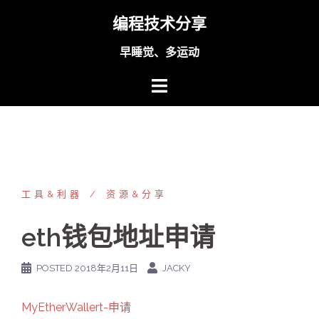
Skip
编程技术分享
to
content
早睡觉、多运动
工具&利器
资源&分享
eth钱包地址申请
POSTED
2018年2月11日
JACKY
MyEtherWallert-申请