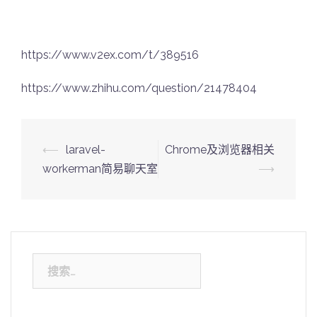
https://www.v2ex.com/t/389516
https://www.zhihu.com/question/21478404
Post
⟵
laravel-
Chrome及浏览器相关
navigation
workerman简易聊天室
⟶
搜
索：