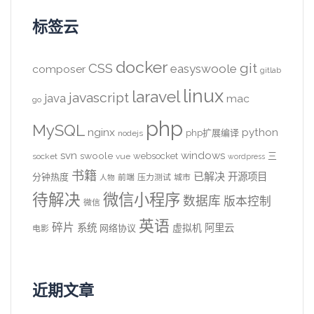
标签云
docker
CSS
git
easyswoole
composer
gitlab
linux
laravel
javascript
java
mac
go
php
MySQL
nginx
python
php扩展编译
nodejs
svn
windows
swoole
websocket
三
socket
vue
wordpress
书籍
已解决
开源项目
分钟热度
前端
压力测试
城市
人物
待解决
微信小程序
数据库
版本控制
微信
英语
碎片
系统
阿里云
虚拟机
网络协议
电影
近期文章