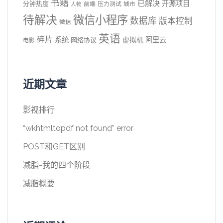
书籍
已解决
开源项目
分钟热度
前端
压力测试
城市
人物
待解决
微信小程序
数据库
版本控制
微信
英语
碎片
系统
阿里云
虚拟机
网络协议
电影
近期文章
影视排行
“wkhtmltopdf not found” error
POST和GET区别
减脂-我的四个阶段
减脂概要