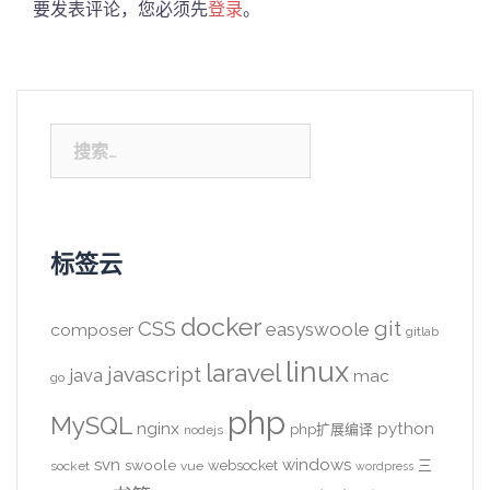
要发表评论，您必须先
登录
。
搜
索：
标签云
docker
CSS
git
easyswoole
composer
gitlab
linux
laravel
javascript
java
mac
go
php
MySQL
nginx
python
php扩展编译
nodejs
svn
windows
swoole
websocket
三
socket
vue
wordpress