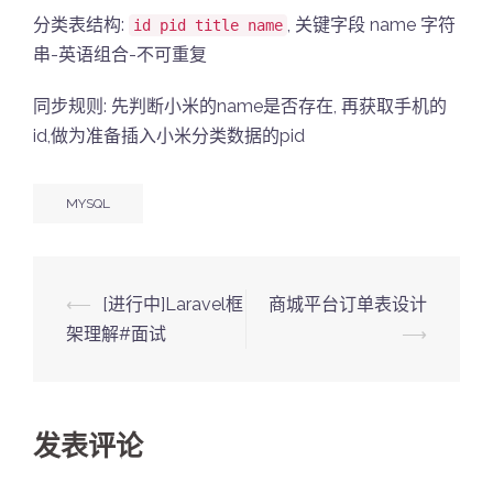
分类表结构:
, 关键字段 name 字符
id pid title name
串-英语组合-不可重复
同步规则: 先判断小米的name是否存在, 再获取手机的
id,做为准备插入小米分类数据的pid
MYSQL
Post
⟵
[进行中]Laravel框
商城平台订单表设计
navigation
架理解#面试
⟶
发表评论