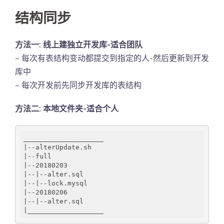
结构同步
方法一: 线上建独立开发库-适合团队
– 每次有表结构变动都提交到指定的人-然后更新到开发
库中
– 每次开发前先同步开发库的表结构
方法二: 本地文件夹-适合个人
_____
_____
_____
_____
|--alterUpdate.sh

|--full

|--20180203

|--|--alter.sql

|--|--lock.mysql

|--20180206

|--|--alter.sql

|
_____
_____
_____
___