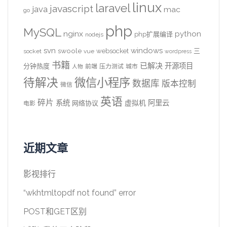
linux
laravel
javascript
java
mac
go
php
MySQL
nginx
python
php扩展编译
nodejs
svn
windows
swoole
websocket
三
socket
vue
wordpress
书籍
已解决
开源项目
分钟热度
前端
压力测试
城市
人物
待解决
微信小程序
数据库
版本控制
微信
英语
碎片
系统
阿里云
虚拟机
网络协议
电影
近期文章
影视排行
“wkhtmltopdf not found” error
POST和GET区别