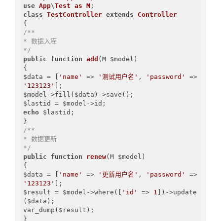
use
App
\
Test
as
M
class
TestController
extends
Controller
/**

* 数据入库

*/
public
function
add
(M $model)
{

$data = [
'name'
 => 
'测试用户名'
, 
'password'
 => 
'123123'
];

$model->fill($data)->save();

echo
 $lastid;

/**

* 数据更新

*/
public
function
renew
(M $model)
{

$data = [
'name'
 => 
'更新用户名'
, 
'password'
 => 
'123123'
];

$result = $model->where([
'id'
 => 
1
])->update
($data);

var_dump($result);
