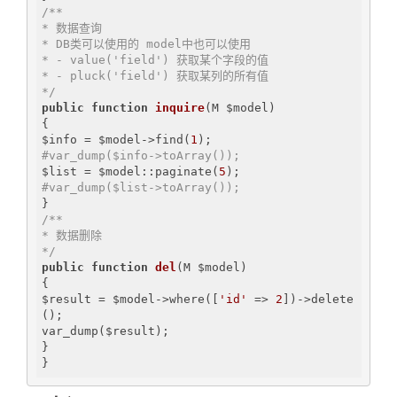
/**

* 数据查询

* DB类可以使用的 model中也可以使用

* - value('field') 获取某个字段的值

* - pluck('field') 获取某列的所有值

*/
public
function
inquire
(M $model)
{

$info = $model->find(
1
#var_dump($info->toArray());
$list = $model::paginate(
5
#var_dump($list->toArray());
/**

* 数据删除

*/
public
function
del
(M $model)
{

$result = $model->where([
'id'
 => 
2
])->delete
();

var_dump($result);

}
