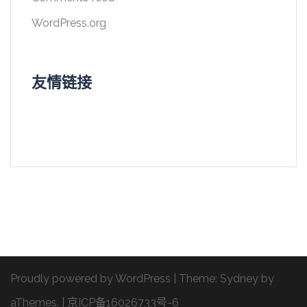
WordPress.org
友情链接
Proudly powered by WordPress
|
Theme:
Sydney
by
aThemes.
|
京ICP备16026733号-6