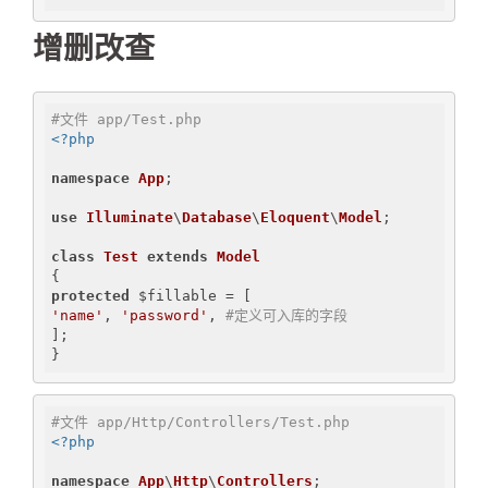
增删改查
#文件 app/Test.php
<?php
namespace
App
;

use
Illuminate
\
Database
\
Eloquent
\
Model
;

class
Test
extends
Model
protected
'name'
, 
'password'
, 
#定义可入库的字段
];

#文件 app/Http/Controllers/Test.php
<?php
namespace
App
\
Http
\
Controllers