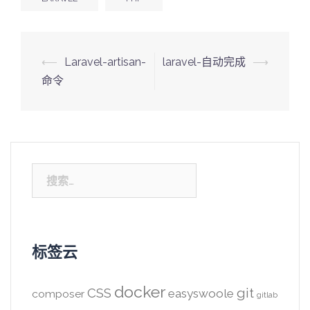
Post
⟵
Laravel-artisan-
laravel-自动完成
⟶
navigation
命令
搜
索：
标签云
docker
CSS
git
easyswoole
composer
gitlab