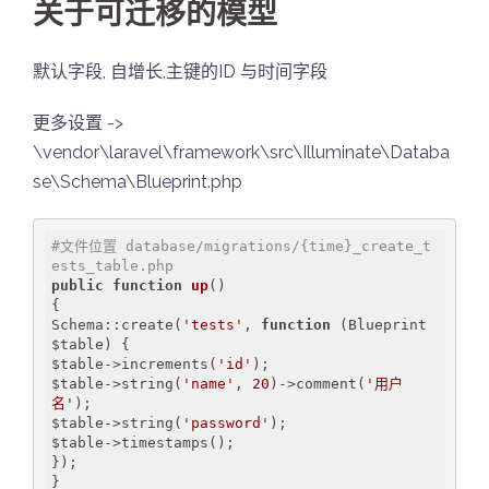
关于可迁移的模型
默认字段, 自增长,主键的ID 与时间字段
更多设置 ->
\vendor\laravel\framework\src\Illuminate\Databa
se\Schema\Blueprint.php
#文件位置 database/migrations/{time}_create_t
ests_table.php
public
function
up
()
{

Schema::create(
'tests'
, 
function
(Blueprint 
$table)
{

$table->increments(
'id'
);

$table->string(
'name'
, 
20
)->comment(
'用户
名'
);

$table->string(
'password'
);

$table->timestamps();

});
