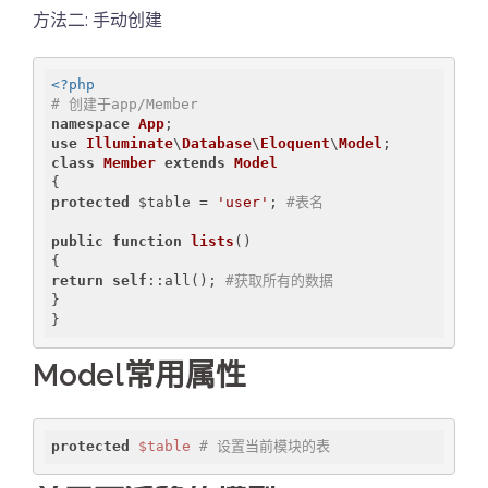
方法二: 手动创建
<?php
# 创建于app/Member
namespace
App
use
Illuminate
\
Database
\
Eloquent
\
Model
class
Member
extends
Model
protected
 $table = 
'user'
; 
#表名
public
function
lists
()
return
self
::all(); 
#获取所有的数据
}

Model常用属性
protected
$table
# 设置当前模块的表