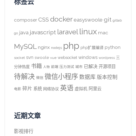
标签云
docker
CSS
git
easyswoole
composer
gitlab
linux
laravel
javascript
java
mac
go
php
MySQL
nginx
python
php扩展编译
nodejs
svn
windows
swoole
websocket
三
socket
vue
wordpress
书籍
已解决
开源项目
分钟热度
前端
压力测试
城市
人物
待解决
微信小程序
数据库
版本控制
微信
英语
碎片
系统
阿里云
虚拟机
网络协议
电影
近期文章
影视排行