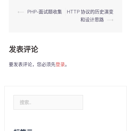
Post
⟵
PHP-面试题收集
HTTP 协议的历史演变
navigation
和设计思路
⟶
发表评论
要发表评论，您必须先
登录
。
搜
索：