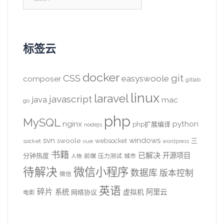
索：
标签云
docker
CSS
git
easyswoole
composer
gitlab
linux
laravel
javascript
java
mac
go
php
MySQL
nginx
python
php扩展编译
nodejs
svn
windows
swoole
websocket
三
socket
vue
wordpress
书籍
已解决
开源项目
分钟热度
前端
压力测试
城市
人物
待解决
微信小程序
数据库
版本控制
微信
英语
碎片
系统
阿里云
虚拟机
网络协议
电影