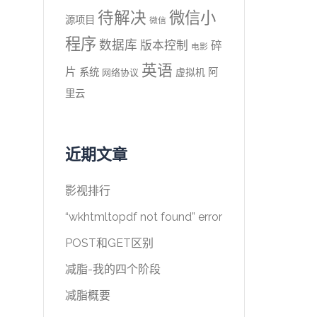
待解决
微信小
源项目
微信
程序
数据库
版本控制
碎
电影
英语
片
系统
阿
虚拟机
网络协议
里云
近期文章
影视排行
“wkhtmltopdf not found” error
POST和GET区别
减脂-我的四个阶段
减脂概要