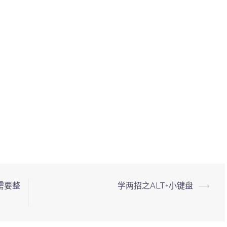
需要整
学两招之ALT+小键盘
⟶