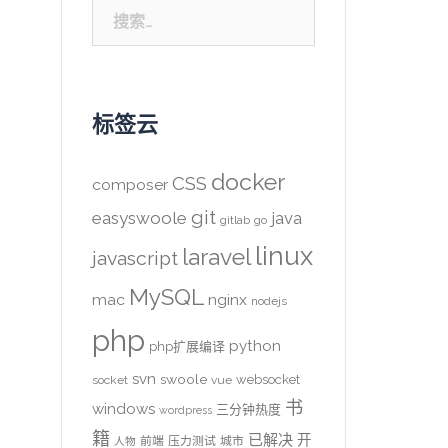
搜
索：
标签云
docker
CSS
composer
git
easyswoole
java
gitlab
go
linux
laravel
javascript
MySQL
mac
nginx
nodejs
php
python
php扩展编译
svn
swoole
websocket
socket
vue
书
windows
三分钟热度
wordpress
籍
已解决
开
前端
压力测试
城市
人物