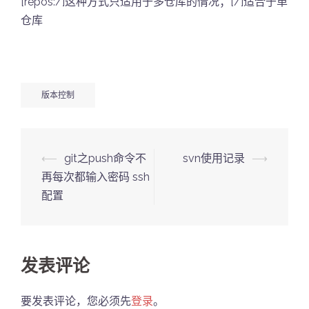
[repos:/]这种方式只适用于多仓库的情况；[/]适合于单
仓库
版本控制
Post
⟵
git之push命令不
svn使用记录
⟶
navigation
再每次都输入密码 ssh
配置
发表评论
要发表评论，您必须先
登录
。