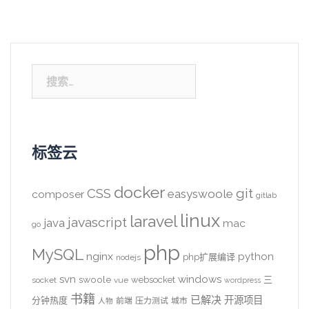
搜
索：
标签云
docker
CSS
git
easyswoole
composer
gitlab
linux
laravel
javascript
java
mac
go
php
MySQL
nginx
python
php扩展编译
nodejs
svn
windows
swoole
websocket
三
socket
vue
wordpress
书籍
已解决
开源项目
分钟热度
前端
压力测试
城市
人物