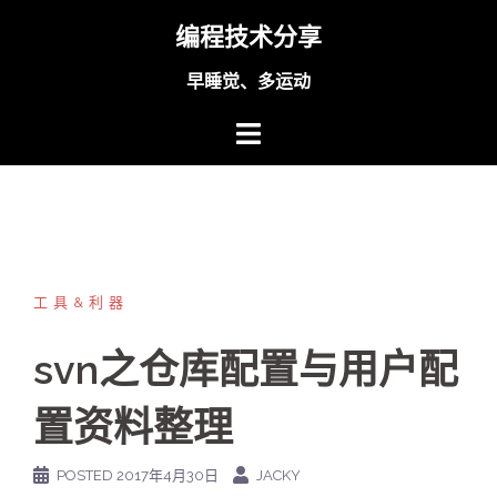
Skip
编程技术分享
to
content
早睡觉、多运动
工具&利器
svn之仓库配置与用户配
置资料整理
POSTED
2017年4月30日
JACKY