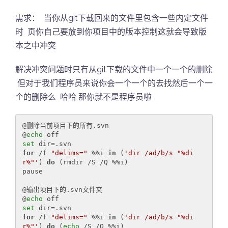
需求： 当你从git下载回来的文件里包含一些内定文件
时 页你自己要放到你项目中的版本控制这就会导致版
本之中冲突
解决冲突问题时只有从git下载的文件中一个一个的删除
但对于我们程序员来说你会一个一个的去找然后一个一
个的删除么 哈哈 那你就不是程序员啦
@删除当前项目下的所有.svn

@
echo
set
for
 /f 
"delims="
 %%i 
in
 (
'dir /ad/b/s "%di
r%"'
) 
do
 (rmdir /S /Q %%i)

pause

@输出项目下的.svn文件夹

@
echo
set
for
 /f 
"delims="
 %%i 
in
 (
'dir /ad/b/s "%di
r%"'
) 
do
 (
echo
 /S /Q %%i)
