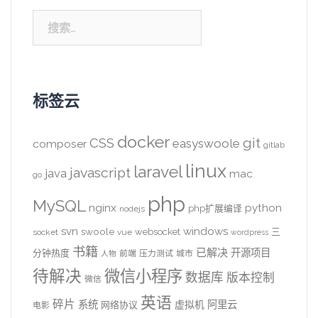
搜
索：
标签云
docker
CSS
git
easyswoole
composer
gitlab
linux
laravel
javascript
java
mac
go
php
MySQL
nginx
python
php扩展编译
nodejs
svn
windows
swoole
websocket
三
socket
vue
wordpress
书籍
已解决
开源项目
分钟热度
前端
压力测试
城市
人物
待解决
微信小程序
数据库
版本控制
微信
英语
碎片
系统
阿里云
虚拟机
网络协议
电影