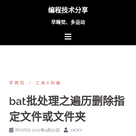
Skip
编程技术分享
to
content
早睡觉、多运动
学两招
工具&利器
bat批处理之遍历删除指
定文件或文件夹
POSTED
2017年4月30日
JACKY