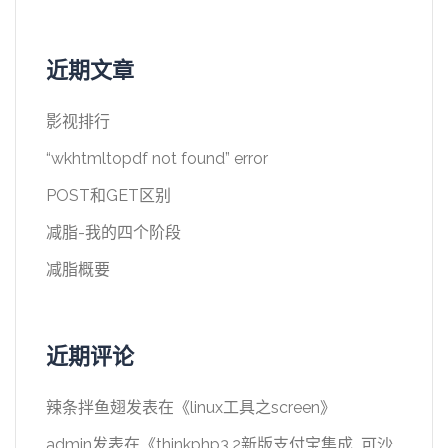
近期文章
影视排行
“wkhtmltopdf not found” error
POST和GET区别
减脂-我的四个阶段
减脂概要
近期评论
辣条拌鱼翅
发表在《
linux工具之screen
》
admin
发表在《
thinkphp3.2新版支付宝集成_可沙