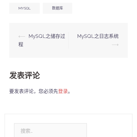
MYSQL
数据库
Post
⟵
MySQL之储存过
MySQL之日志系统
navigation
程
⟶
发表评论
要发表评论，您必须先
登录
。
搜
索：