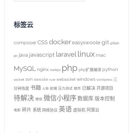
标签云
docker
CSS
git
easyswoole
composer
gitlab
linux
laravel
javascript
java
mac
go
php
MySQL
nginx
python
php扩展编译
nodejs
svn
windows
swoole
websocket
三
socket
vue
wordpress
书籍
已解决
开源项目
分钟热度
前端
压力测试
城市
人物
待解决
微信小程序
数据库
版本控制
微信
英语
碎片
系统
阿里云
虚拟机
网络协议
电影