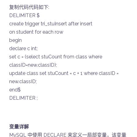
复制代码代码如下:
DELIMITER $
create trigger tri_stuInsert after insert
on student for each row
begin
declare c int;
set c = (select stuCount from class where
classID=new.classID);
update class set stuCount = c + 1 where classID =
new.classID;
end$
DELIMITER ;
变量详解
MySQL 中使用 DECLARE 来定义一局部变量，该变量