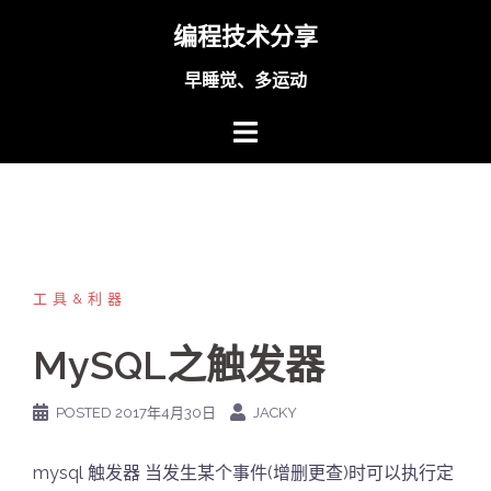
Skip
编程技术分享
to
content
早睡觉、多运动
工具&利器
MySQL之触发器
POSTED
2017年4月30日
JACKY
mysql 触发器 当发生某个事件(增删更查)时可以执行定