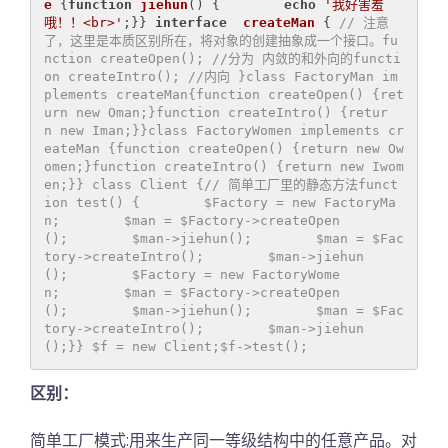
e
{
function
jiehun
()
{        
echo
'我好害羞
哦！！<br>'
;}} 
interface
createMan
{ 
// 注意
了，这里是本质区别所在，将对象的创建抽象成一个接口。fu
nction createOpen(); //分为 内敛的和外向的functi
on createIntro(); //内向 }class FactoryMan im
plements createMan{function createOpen() {ret
urn new Oman;}function createIntro() {retur
n new Iman;}}class FactoryWomen implements cr
eateMan {function createOpen() {return new Ow
omen;}function createIntro() {return new Iwom
en;}} class Client {// 简单工厂里的静态方法funct
ion test() {        $Factory = new FactoryMa
n;        $man = $Factory->createOpen
();        $man->jiehun();        $man = $Fac
tory->createIntro();        $man->jiehun
();        $Factory = new FactoryWome
n;        $man = $Factory->createOpen
();        $man->jiehun();        $man = $Fac
tory->createIntro();        $man->jiehun
();}} $f = new Client;$f->test();
区别：
简单工厂模式:用来生产同一等级结构中的任意产品。对