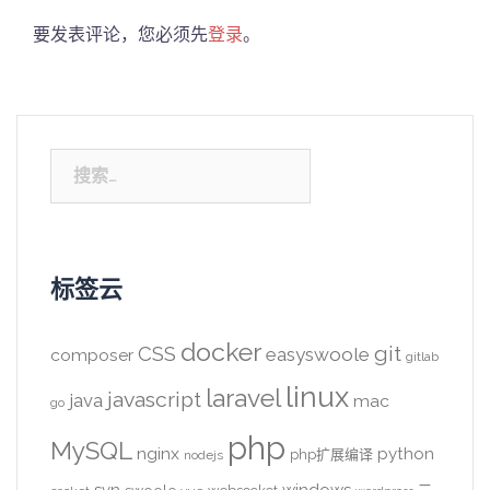
要发表评论，您必须先
登录
。
搜
索：
标签云
docker
CSS
git
easyswoole
composer
gitlab
linux
laravel
javascript
java
mac
go
php
MySQL
nginx
python
php扩展编译
nodejs
svn
windows
swoole