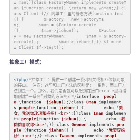
w man;}}class FactoryWomen implements createM
an {function create() {return new women;}} cl
ass Client {// 简单工厂里的静态方法function test
() {        $Factory = new FactoryMa
n;        $man = $Factory->create
();        $man->jiehun();        $Factor
y = new FactoryWomen;        $man = $Factory-
>create();        $man->jiehun();}} $f = ne
w Client;$f->test();
抽象工厂模式：
<?php
/*抽象工厂：提供一个创建一系列相关或相互依赖对象
的接口。 注意：这里和工厂方法的区别是：一系列，而工厂方
法则是一个。那么，我们是否就可以想到在接口create里再增
加创建“一系列”对象的方法呢？*/
interface
peopl
e
{
function
jiehun
()
;}
class
Oman
implement
s
people
{
function
jiehun
()
{        
echo
'美
女，我送你玫瑰和戒指！<br>'
;}}
class
Iman
implemen
ts
people
{
function
jiehun
()
{        
echo
'我
偷偷喜欢你<br>'
;}} 
class
Owomen
implements
peo
ple
{
function
jiehun
()
{        
echo
'我要穿婚
纱！<br>'
;}} 
class
Iwomen
implements
peopl