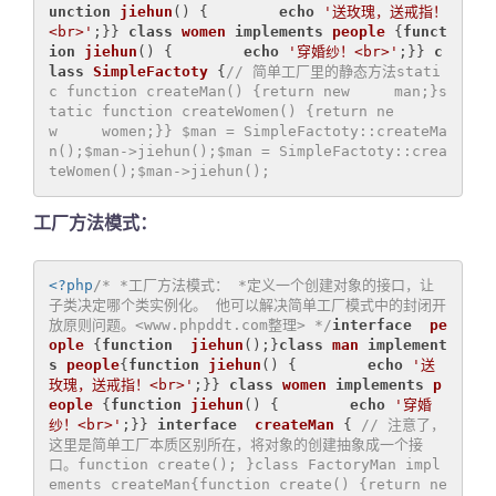
unction
jiehun
()
{        
echo
'送玫瑰，送戒指！
<br>'
;}} 
class
women
implements
people
{
funct
ion
jiehun
()
{        
echo
'穿婚纱！<br>'
;}} 
c
lass
SimpleFactoty
{
// 简单工厂里的静态方法stati
c function createMan() {return new     man;}s
tatic function createWomen() {return ne
w     women;}} $man = SimpleFactoty::createMa
n();$man->jiehun();$man = SimpleFactoty::crea
teWomen();$man->jiehun();
工厂方法模式：
<?php
/* *工厂方法模式： *定义一个创建对象的接口，让
子类决定哪个类实例化。 他可以解决简单工厂模式中的封闭开
放原则问题。<www.phpddt.com整理> */
interface
pe
ople
{
function
jiehun
()
;}
class
man
implement
s
people
{
function
jiehun
()
{        
echo
'送
玫瑰，送戒指！<br>'
;}} 
class
women
implements
p
eople
{
function
jiehun
()
{        
echo
'穿婚
纱！<br>'
;}} 
interface
createMan
{ 
// 注意了，
这里是简单工厂本质区别所在，将对象的创建抽象成一个接
口。function create(); }class FactoryMan impl
ements createMan{function create() {return ne