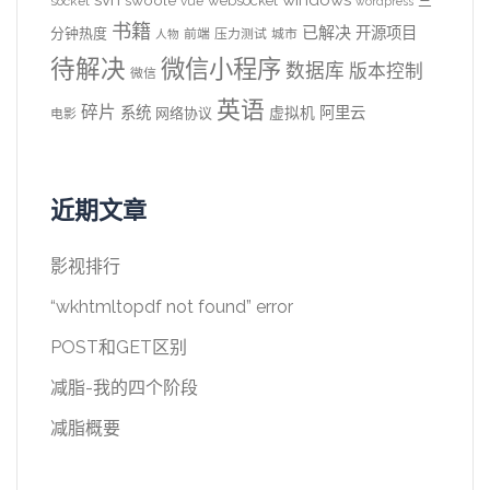
websocket
三
socket
vue
wordpress
书籍
已解决
开源项目
分钟热度
前端
压力测试
城市
人物
待解决
微信小程序
数据库
版本控制
微信
英语
碎片
系统
阿里云
虚拟机
网络协议
电影
近期文章
影视排行
“wkhtmltopdf not found” error
POST和GET区别
减脂-我的四个阶段
减脂概要