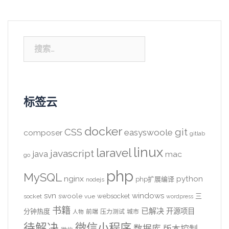
搜
索：
标签云
docker
CSS
git
easyswoole
composer
gitlab
linux
laravel
javascript
java
mac
go
php
MySQL
nginx
python
php扩展编译
nodejs
svn
windows
swoole
websocket
三
socket
vue
wordpress
书籍
已解决
开源项目
分钟热度
前端
压力测试
城市
人物
待解决
微信小程序
数据库
版本控制