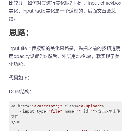
比较丑，如何对其进行美化呢？同理：input checkbox
美化，input radio美化是一个道理的，后面文章会总
结。
思路：
input file上传按钮的美化思路是，先把之前的按钮透明
度opacity设置为0,然后，外层用div包裹，就实现了美
化功能。
代码如下：
DOM结构：
<
a
href
=
"javascript:;"
class
=
"a-upload"
>
<
input
type
=
"file"
name
=
""
id
=
""
>
点击这里上传
</
a
>