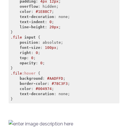
padding
: 
4px
12px
;

overflow
: hidden;

color
: 
#1E88C7
;

text-decoration
: none;

text-indent
: 
0
;

line-height
: 
20px
;

.file
input
 {

position
: absolute;

font-size
: 
100px
;

right
: 
0
;

top
: 
0
;

opacity
: 
0
;

.file
:hover
 {

background
: 
#AADFFD
;

border-color
: 
#78C3F3
;

color
: 
#004974
;

text-decoration
: none;

}