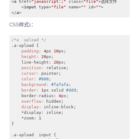
<
a
href
=
"javascript:;"
class
=
"file"
>
选择文件

<
input
type
=
"file"
name
=
""
id
=
""
>
</
a
>
CSS样式1：
/*a  upload */
.a-
upload 
    padding:
4
px 
10
    height:
20
px;

    line-height: 
20
    position:
    cursor:
    color:
#888;
    background:
#fafafa;
    border:
1
px solid 
#ddd;
    border-radius: 
4
    overflow:
    display:
 inline-block;

    *display: inline;

    *zoom: 
1
}

.a-upload  
input 