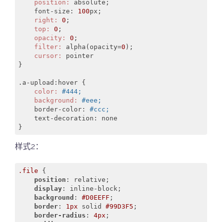
    position:
 absolute;

    font-size: 
100
    right:
0
    top:
0
    opacity:
0
    filter:
 alpha(opacity=
0
    cursor:
 pointer

}

.a-upload:
hover 
    color:
#444;
    background:
#eee;
    border-color: 
#ccc;
    text-decoration: none

}
样式2：
.file
 {

position
: relative;

display
: inline-block;

background
: 
#D0EEFF
;

border
: 
1px
 solid 
#99D3F5
;

border-radius
: 
4px
;
