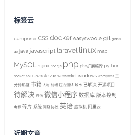
标签云
docker
CSS
git
easyswoole
composer
gitlab
linux
laravel
javascript
java
mac
go
php
MySQL
nginx
python
php扩展编译
nodejs
svn
windows
swoole
websocket
三
socket
vue
wordpress
书籍
已解决
开源项目
分钟热度
前端
压力测试
城市
人物
待解决
微信小程序
数据库
版本控制
微信
英语
碎片
系统
阿里云
虚拟机
网络协议
电影
近期文章