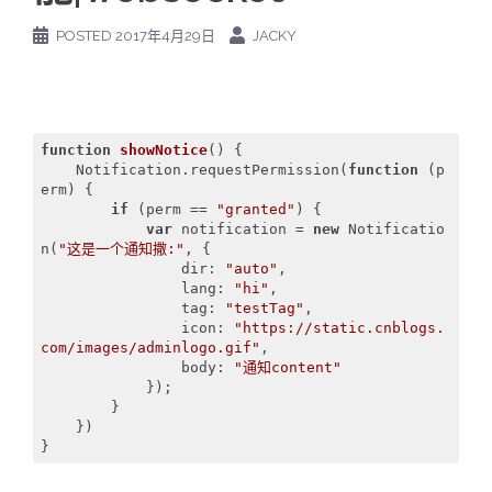
POSTED
2017年4月29日
JACKY
function
showNotice
(
) 
{   

    Notification.requestPermission(
function
 (
p
erm
) 
{  

if
 (perm == 
"granted"
) {  

var
 notification = 
new
 Notificatio
n(
"这是一个通知撒:"
, {  

                dir: 
"auto"
,  

                lang: 
"hi"
,  

                tag: 
"testTag"
,  

                icon: 
"https://static.cnblogs.
com/images/adminlogo.gif"
,  

                body: 
"通知content"
            });  

        }  

    })  

}  