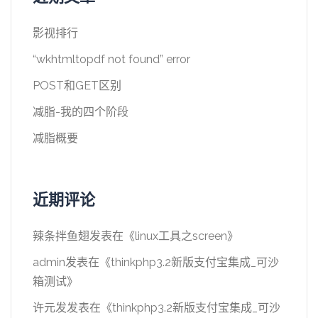
影视排行
“wkhtmltopdf not found” error
POST和GET区别
减脂-我的四个阶段
减脂概要
近期评论
辣条拌鱼翅
发表在《
linux工具之screen
》
admin
发表在《
thinkphp3.2新版支付宝集成_可沙
箱测试
》
许元发
发表在《
thinkphp3.2新版支付宝集成_可沙